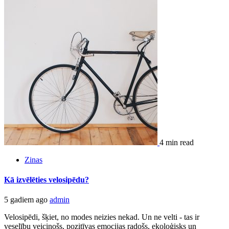
4 min read
Zinas
Kā izvēlēties velosipēdu?
5 gadiem ago
admin
Velosipēdi, šķiet, no modes neizies nekad. Un ne velti - tas ir
veselību veicinošs, pozitīvas emocijas radošs, ekoloģisks un