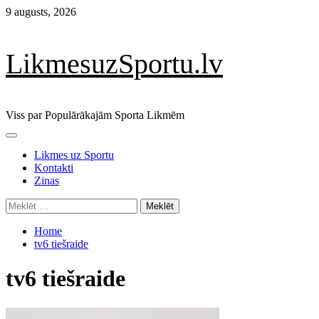
Skip
9 augusts, 2026
to
content
LikmesuzSportu.lv
Viss par Populārākajām Sporta Likmēm
Primary
Menu
Likmes uz Sportu
Kontakti
Zinas
Meklēt:
Home
tv6 tiešraide
tv6 tiešraide