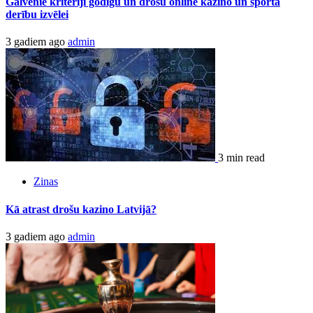
Galvenie kritēriji godīgu un drošu online kazino un sporta
derību izvēlei
3 gadiem ago
admin
3 min read
Zinas
Kā atrast drošu kazino Latvijā?
3 gadiem ago
admin