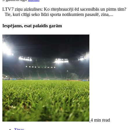
LTV7 ziņu aizkulises: Ko riteņbraucēji ēd sacensībās un pirms tām?
Tie, kuri cītīgi seko līdzi sporta notikumiem pasaulē, zina,...
Iespējams, esat palaidis garām
4 min read
Zinas