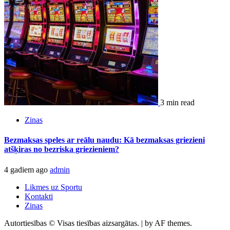
3 min read
Zinas
Bezmaksas speles ar reālu naudu: Kā bezmaksas griezieni
atšķiras no bezriska griezieniem?
4 gadiem ago
admin
Likmes uz Sportu
Kontakti
Zinas
Autortiesības © Visas tiesības aizsargātas.
|
by AF themes.