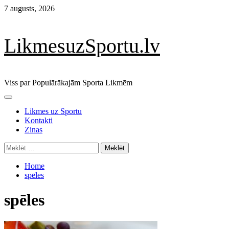
Skip
7 augusts, 2026
to
content
LikmesuzSportu.lv
Viss par Populārākajām Sporta Likmēm
Primary
Menu
Likmes uz Sportu
Kontakti
Zinas
Meklēt:
Home
spēles
spēles