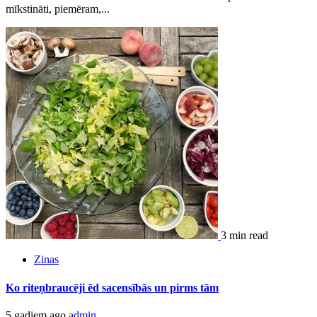
mīkstināti, piemēram,...
3 min read
Zinas
Ko riteņbraucēji ēd sacensībās un pirms tām
5 gadiem ago
admin