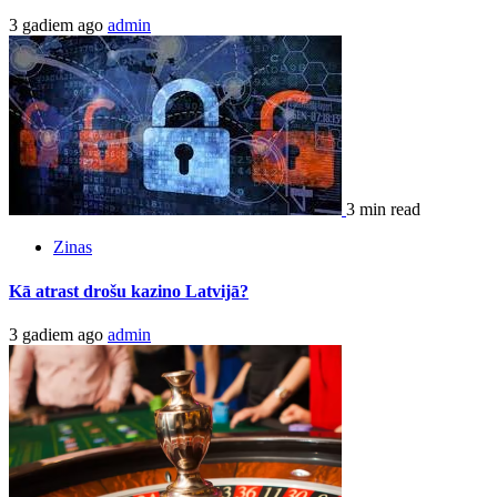
3 gadiem ago
admin
3 min read
Zinas
Kā atrast drošu kazino Latvijā?
3 gadiem ago
admin