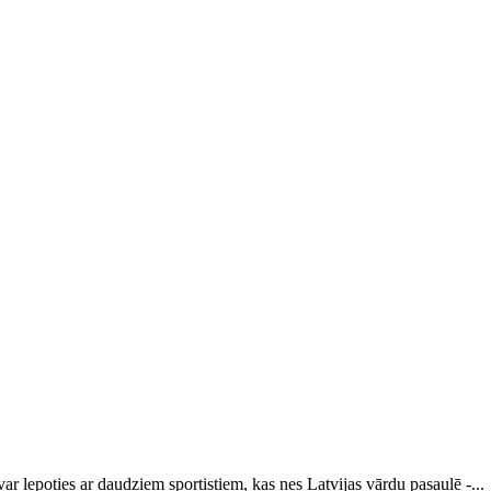
var lepoties ar daudziem sportistiem, kas nes Latvijas vārdu pasaulē -...