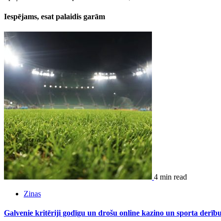
Iespējams, esat palaidis garām
4 min read
Zinas
Galvenie kritēriji godīgu un drošu online kazino un sporta derību