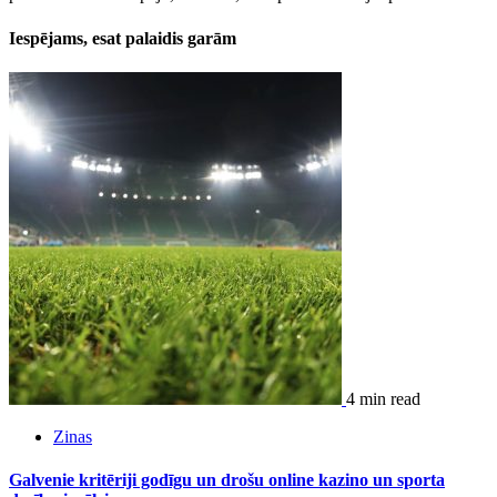
Iespējams, esat palaidis garām
4 min read
Zinas
Galvenie kritēriji godīgu un drošu online kazino un sporta