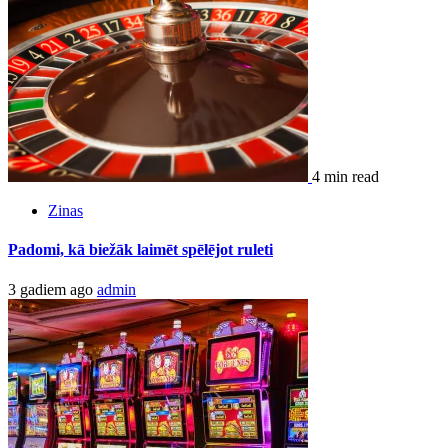
4 min read
Zinas
Padomi, kā biežāk laimēt spēlējot ruleti
3 gadiem ago
admin